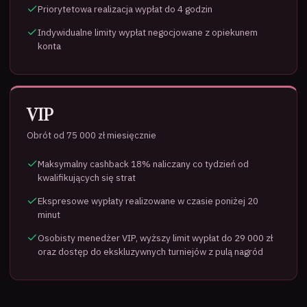
Priorytetowa realizacja wypłat do 4 godzin
Indywidualne limity wypłat negocjowane z opiekunem
konta
VIP
Obrót od 75 000 zł miesięcznie
Maksymalny cashback 18% naliczany co tydzień od
kwalifikujących się strat
Ekspresowe wypłaty realizowane w czasie poniżej 20
minut
Osobisty menedżer VIP, wyższy limit wypłat do 29 000 zł
oraz dostęp do ekskluzywnych turniejów z pulą nagród