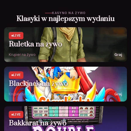
KASYNO NA ŻYWO
Klasyki w najlepszym wydaniu
LIVE
Ruletka na żywo
Krupier na żywo
Graj
LIVE
Blackjack na żywo
Krupier na żywo
Graj
LIVE
Bakkarat na żywo