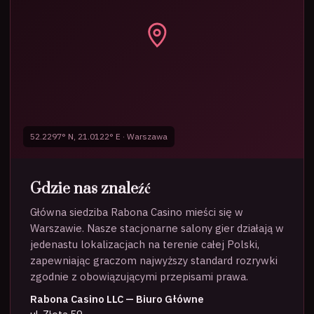
52.2297° N, 21.0122° E · Warszawa
Gdzie nas znaleźć
Główna siedziba Rabona Casino mieści się w
Warszawie. Nasze stacjonarne salony gier działają w
jedenastu lokalizacjach na terenie całej Polski,
zapewniając graczom najwyższy standard rozrywki
zgodnie z obowiązującymi przepisami prawa.
Rabona Casino LLC — Biuro Główne