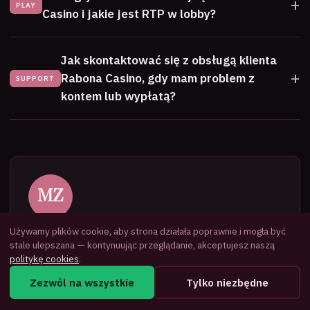
+
PLAY
Casino i jakie jest RTP w lobby?
Jak skontaktować się z obsługą klienta
+
Rabona Casino, gdy mam problem z
SUPPORT
kontem lub wypłatą?
MZ
Marek Zawadzki
Używamy plików cookie, aby strona działała poprawnie i mogła być
stale ulepszana — kontynuując przeglądanie, akceptujesz naszą
Redaktor naczelny ds. iGaming — 11 lat doświadczenia w
politykę cookies
branży gier hazardowych online
.
Marek Zawadzki odpowiada za
rzetelność i aktualność
Zezwól na wszystkie
Tylko niezbędne
wszelkich informacji dotyczących bonusów, licencji oraz
wypłat prezentowanych na tej stronie. Każdy materiał jest