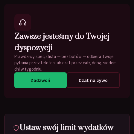
Zawsze jesteśmy do Twojej
dyspozycji
Prawdziwy specjalista — bez botów — odbiera Twoje
pytania przez telefon lub czat przez całą dobę, siedem
dni w tygodniu.
Zadzwoń
Czat na żywo
Ustaw swój limit wydatków