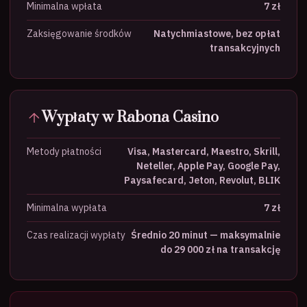
Minimalna wpłata
7 zł
Zaksięgowanie środków
Natychmiastowe, bez opłat
transakcyjnych
Wypłaty w Rabona Casino
Metody płatności
Visa, Mastercard, Maestro, Skrill,
Neteller, Apple Pay, Google Pay,
Paysafecard, Jeton, Revolut, BLIK
Minimalna wypłata
7 zł
Czas realizacji wypłaty
Średnio 20 minut — maksymalnie
do 29 000 zł na transakcję