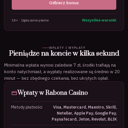
Odbierz bonus
Wszystkie warunki
18+ · Ogłoszenie płatne
WPŁATY I WYPŁATY
Pieniądze na koncie w kilka sekund
Minimalna wpłata wynosi zaledwie 7 zł, środki trafiają na
konto natychmiast, a wypłaty realizowane są średnio w 20
minut — bez zbędnego czekania, bez ukrytych opłat.
Wpłaty w Rabona Casino
Metody płatności
Visa, Mastercard, Maestro, Skrill,
Neteller, Apple Pay, Google Pay,
Paysafecard, Jeton, Revolut, BLIK