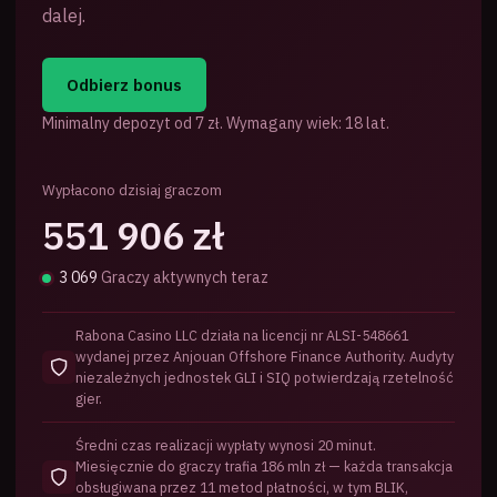
dalej.
Odbierz bonus
Minimalny depozyt od 7 zł. Wymagany wiek: 18 lat.
Wypłacono dzisiaj graczom
551 906
zł
3 074
Graczy aktywnych teraz
Rabona Casino LLC działa na licencji nr ALSI-548661
wydanej przez Anjouan Offshore Finance Authority. Audyty
niezależnych jednostek GLI i SIQ potwierdzają rzetelność
gier.
Średni czas realizacji wypłaty wynosi 20 minut.
Miesięcznie do graczy trafia 186 mln zł — każda transakcja
obsługiwana przez 11 metod płatności, w tym BLIK,