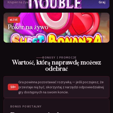
Krupier na żywo
Graj
LIVE
Poker na żywo
Krupier na żywo
Graj
BONUSY I PROMOCJE
Wartość, którą naprawdę możesz
odebrać
Gra powinna pozostawać rozrywką — jeśli poczujesz, że
przestaje nią być, skorzystaj z narzędzi odpowiedzialnej
18+
gry dostępnych na swoim koncie.
BONUS POWITALNY