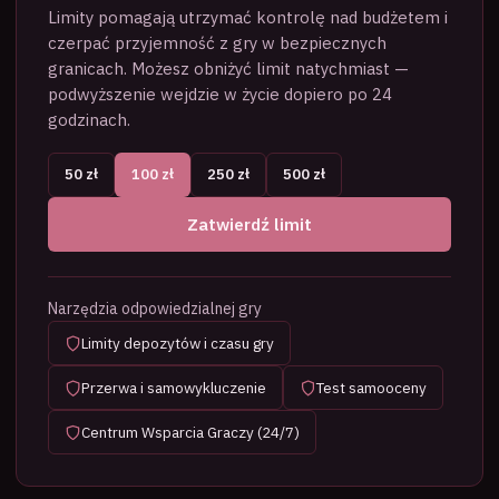
Limity pomagają utrzymać kontrolę nad budżetem i
czerpać przyjemność z gry w bezpiecznych
granicach. Możesz obniżyć limit natychmiast —
podwyższenie wejdzie w życie dopiero po 24
godzinach.
50 zł
100 zł
250 zł
500 zł
Zatwierdź limit
Narzędzia odpowiedzialnej gry
Limity depozytów i czasu gry
Przerwa i samowykluczenie
Test samooceny
Centrum Wsparcia Graczy (24/7)