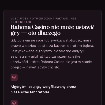
UCZCIWOŚĆ POTWIERDZONA FAKTAMI, NIE
OBIETNICAMI
Rabona Casino nie może ustawić
gry — oto dlaczego
Gdy pojawia się spór lub zwykła wątpliwość, masz
prawo wiedzieć, co stoi za każdym obrotem bębna.
Certyfikowane algorytmy, niezależne audyty i
zewnętrzny arbitraż tworzą razem ścieżkę
uczciwości, której Rabona Casino nie jest w stanie
obejść — nawet gdyby chciało.
Algorytm losujący weryfikowany przez
niezależne laboratoria