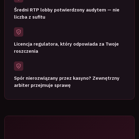
Średni RTP lobby potwierdzony audytem — nie
liczba z sufitu
Licencja regulatora, który odpowiada za Twoje
roszczenia
Spór nierozwiązany przez kasyno? Zewnętrzny
arbiter przejmuje sprawę